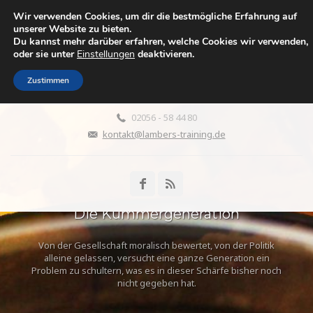
Wir verwenden Cookies, um dir die bestmögliche Erfahrung auf
WENN DIE ELTERN ALT
unserer Website zu bieten.
Du kannst mehr darüber erfahren, welche Cookies wir verwenden,
WERDEN
oder sie unter
Einstellungen
deaktivieren.
Leben zwischen Fürsorge, Liebe, Aufopferung, Überforderung,
Wut und Abgrenzung
Zustimmen
02056 - 58 44 80
kontakt@lambers-training.de
Die Kümmergeneration
Von der Gesellschaft moralisch bewertet, von der Politik
alleine gelassen, versucht eine ganze Generation ein
Problem zu schultern, was es in dieser Schärfe bisher noch
nicht gegeben hat.