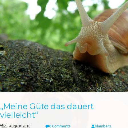
„Meine Güte das dauert
vielleicht“
25. August 2016
0 Comments
blambers