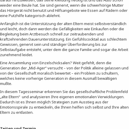
darauf hinzuweisen, daß seine Kleidung fleckig ist und das Auto schon
wieder eine Beule hat. Sie sind genervt, wenn die schwerhörige Mutter
das Hörgerät nicht benutzt und Hilfsangebote wie Essen auf Rädern oder
eine Putzhilfe kategorisch ablehnt.
Anfänglich ist die Unterstützung der alten Eltern meist selbstverständlich
und leicht, doch dann werden die Gefälligkeiten wie Einkaufen oder die
Begleitung beim Arztbesuch schnell zur zeitraubenden und
kraftzehrenden Dauerunterstützung. Ein Gefühlscocktail aus schlechtem
Gewissen, genervt sein und ständiger Überforderung bis zur
Selbstaufgabe entsteht, unter dem die ganze Familie und sogar die Arbeit
zunehmend leidet.
Eine Ansammlung von Einzelschicksalen? Weit gefehlt, denn die
Generation der „Mid-Ager“ versucht – von der Politik alleine gelassen und
von der Gesellschaft moralisch bewertet – ein Problem zu schultern,
welches keine vorherige Generation in diesem Ausmaß bewältigen
mußte.
In diesem Tagesseminar erkennen Sie das gesellschaftliche Problemfeld
„alte Eltern“ und analysieren Ihre eigenen emotionalen Verwicklungen.
Dadurch ist es Ihnen möglich Strategien zum Ausstieg aus der
Emotionsspirale zu entwickeln, die Ihnen helfen sich selbst und Ihre alten
Eltern zu entlasten.
Zeiten und Termin