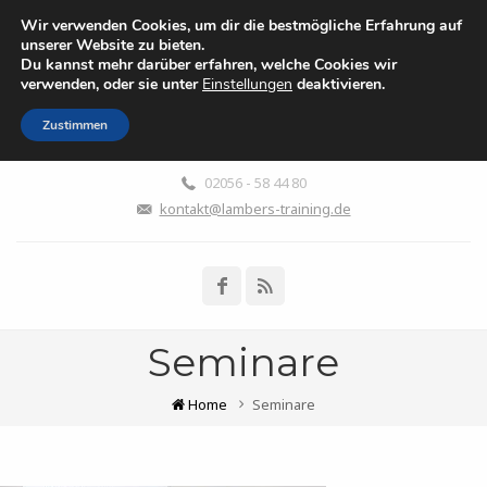
Wir verwenden Cookies, um dir die bestmögliche Erfahrung auf
WENN DIE ELTERN ALT
unserer Website zu bieten.
Du kannst mehr darüber erfahren, welche Cookies wir
WERDEN
verwenden, oder sie unter
Einstellungen
deaktivieren.
Leben zwischen Fürsorge, Liebe, Aufopferung, Überforderung,
Wut und Abgrenzung
Zustimmen
02056 - 58 44 80
kontakt@lambers-training.de
Seminare
Home
Seminare