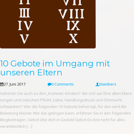
10 Gebote im Umgang mit
unseren Eltern
27. Juni 2017
0 Comments
blambers
Gehören Sie auch zu den „Kümmer-Kindern“ die sich um Ihre alten Eltern
sorgen und zwischen Pflicht, Liebe, Handlungsdruck und Ohnmacht
schwanken? Wer die folgenden 10 Gebote beherzigt, für den wird die
Belastung kleiner. Wie das gelingen kann, erfahren Sie in den folgenden
Blogbeiträgen. Gebot Übe dich in Geduld Gebot Du bist nicht für alles
verantwortlich […]