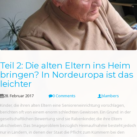
Teil 2: Die alten Eltern ins Heim
bringen? In Nordeuropa ist das
leichter
28. Februar 2017
0 Comments
blambers
Kinder, die ihren alten Eltern eine Senioreneinrichtung vorschlagen,
berichten oft von einem enorm schlechten Gewissen. Ein Grund: in der
gesellschaftlichen Bewertung sind sie Rabenkinder, die ihre Eltern
abschieben. Das Imageproblem bezüglich Heimaufnahme besteht jedoch
nur in Ländern, in denen der Staat die Pflicht zum Kümmern bei den