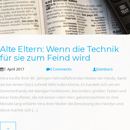
Alte Eltern: Wenn die Technik
für sie zum Feind wird
7. April 2017
0 Comments
blambers
Vera kaufte ihrer 83- jährigen Fahrradfahrenden Mutter ein Handy, damit
sie bei einem Sturz schnell Hilfe holen könne. Es handelt sich um ein
Seniorenhandy mit wenigen Funktionen, besonders großen Tasten und
einer Notruftaste, die mit einem roten Herz gekennzeichnet ist. Drei
Monate lang erklärte Vera ihrer Mutter die Benutzung des Handys und
diese machte sich […]
→