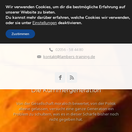
Wir verwenden Cookies, um dir die bestmögliche Erfahrung auf
WENN DIE ELTERN ALT
unserer Website zu bieten.
Du kannst mehr darüber erfahren, welche Cookies wir verwenden,
WERDEN
oder sie unter
Einstellungen
deaktivieren.
Leben zwischen Fürsorge, Liebe, Aufopferung, Überforderung,
Wut und Abgrenzung
Zustimmen
02056 - 58 44 80
kontakt@lambers-training.de
Die Kümmergeneration
Von der Gesellschaft moralisch bewertet, von der Politik
alleine gelassen, versucht eine ganze Generation ein
Problem zu schultern, was es in dieser Schärfe bisher noch
nicht gegeben hat.