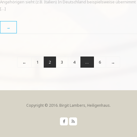
Angehörigen sieht (z.B. Italien) In Deutschland beispielsweise übernimmt
[…]
→
←
1
2
3
4
…
6
→
Copyright © 2016. Birgit Lambers, Heiligenhaus.