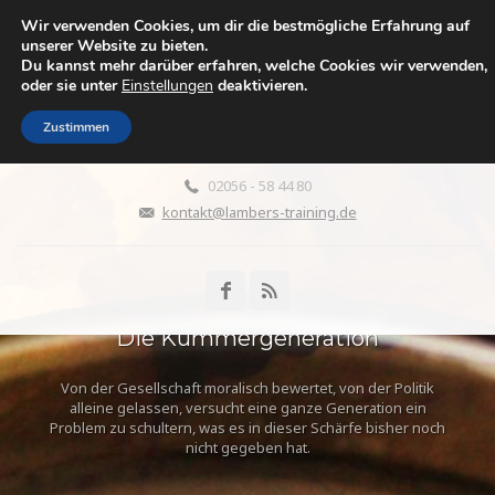
Wir verwenden Cookies, um dir die bestmögliche Erfahrung auf
WENN DIE ELTERN ALT
unserer Website zu bieten.
Du kannst mehr darüber erfahren, welche Cookies wir verwenden,
WERDEN
oder sie unter
Einstellungen
deaktivieren.
Leben zwischen Fürsorge, Liebe, Aufopferung, Überforderung,
Wut und Abgrenzung
Zustimmen
02056 - 58 44 80
kontakt@lambers-training.de
Die Kümmergeneration
Von der Gesellschaft moralisch bewertet, von der Politik
alleine gelassen, versucht eine ganze Generation ein
Problem zu schultern, was es in dieser Schärfe bisher noch
nicht gegeben hat.