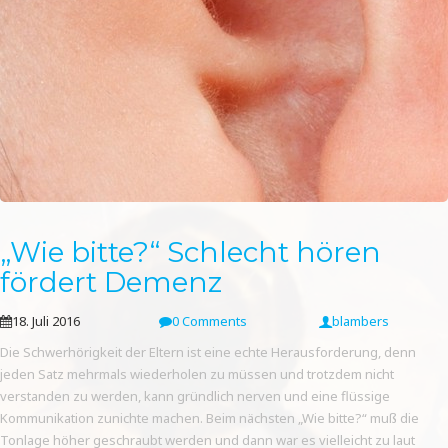
„Wie bitte?“ Schlecht hören
fördert Demenz
18. Juli 2016
0 Comments
blambers
Die Schwerhörigkeit der Eltern ist eine echte Herausforderung, denn
jeden Satz mehrmals wiederholen zu müssen und trotzdem nicht
verstanden zu werden, kann gründlich nerven und eine flüssige
Kommunikation zunichte machen. Beim nächsten „Wie bitte?“ muß die
Tonlage höher geschraubt werden und dann war es vielleicht zu laut