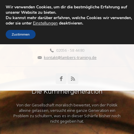
Wir verwenden Cookies, um dir die bestmögliche Erfahrung auf
WENN DIE ELTERN ALT
unserer Website zu bieten.
Du kannst mehr darüber erfahren, welche Cookies wir verwenden,
WERDEN
oder sie unter
Einstellungen
deaktivieren.
Leben zwischen Fürsorge, Liebe, Aufopferung, Überforderung,
Wut und Abgrenzung
Zustimmen
02056 - 58 44 80
kontakt@lambers-training.de
Die Kümmergeneration
Von der Gesellschaft moralisch bewertet, von der Politik
alleine gelassen, versucht eine ganze Generation ein
Problem zu schultern, was es in dieser Schärfe bisher noch
nicht gegeben hat.